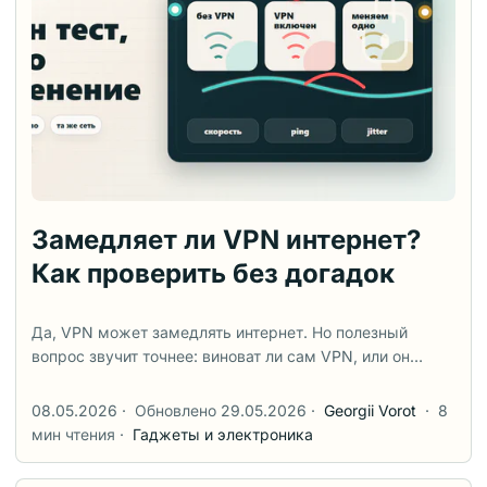
работает стабильно, менять ничего не нужно. Если нет –
выбирайте запасной вариант по конкретной проблеме,
а не по названию протокола. Ниже – практичная карта
выбора, затем короткий тест, чтобы не перепутать
проблему протокола с плохим сервером, Wi-Fi или
перегруженной сетью. ...
Замедляет ли VPN интернет?
Как проверить без догадок
Да, VPN может замедлять интернет. Но полезный
вопрос звучит точнее: виноват ли сам VPN, или он
просто проявил проблему Wi-Fi, маршрута провайдера,
перегруженного сервера, протокола или конкретного
08.05.2026
·
Обновлено 29.05.2026
·
Georgii Vorot
·
8
устройства? Самый быстрый способ разобраться —
мин чтения
·
Гаджеты и электроника
проверить один и тот же компьютер или телефон в
одной и той же сети: сначала без VPN, потом с