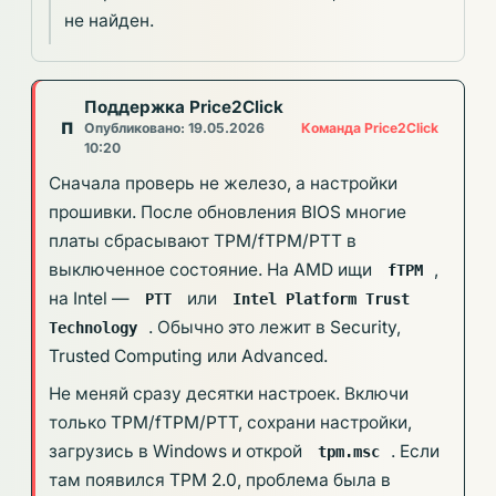
не найден.
Поддержка Price2Click
П
Команда Price2Click
Опубликовано: 19.05.2026
10:20
Сначала проверь не железо, а настройки
прошивки. После обновления BIOS многие
платы сбрасывают TPM/fTPM/PTT в
выключенное состояние. На AMD ищи
,
fTPM
на Intel —
или
PTT
Intel Platform Trust
. Обычно это лежит в Security,
Technology
Trusted Computing или Advanced.
Не меняй сразу десятки настроек. Включи
только TPM/fTPM/PTT, сохрани настройки,
загрузись в Windows и открой
. Если
tpm.msc
там появился TPM 2.0, проблема была в