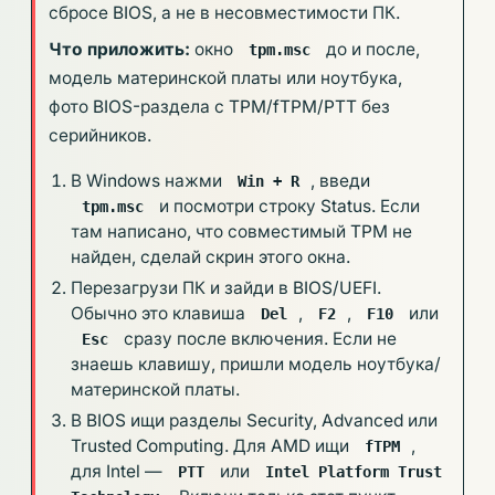
сбросе BIOS, а не в несовместимости ПК.
Что приложить:
окно
до и после,
tpm.msc
модель материнской платы или ноутбука,
фото BIOS-раздела с TPM/fTPM/PTT без
серийников.
В Windows нажми
, введи
Win + R
и посмотри строку Status. Если
tpm.msc
там написано, что совместимый TPM не
найден, сделай скрин этого окна.
Перезагрузи ПК и зайди в BIOS/UEFI.
Обычно это клавиша
,
,
или
Del
F2
F10
сразу после включения. Если не
Esc
знаешь клавишу, пришли модель ноутбука/
материнской платы.
В BIOS ищи разделы Security, Advanced или
Trusted Computing. Для AMD ищи
,
fTPM
для Intel —
или
PTT
Intel Platform Trust