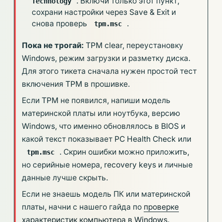
. Включи только этот пункт,
Technology
сохрани настройки через Save & Exit и
снова проверь
.
tpm.msc
Пока не трогай:
TPM clear, переустановку
Windows, режим загрузки и разметку диска.
Для этого тикета сначала нужен простой тест
включения TPM в прошивке.
Если TPM не появился, напиши модель
материнской платы или ноутбука, версию
Windows, что именно обновлялось в BIOS и
какой текст показывает PC Health Check или
. Скрин ошибки можно приложить,
tpm.msc
но серийные номера, recovery keys и личные
данные лучше скрыть.
Если не знаешь модель ПК или материнской
платы, начни с нашего гайда по
проверке
характеристик компьютера в Windows
.