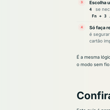
Escolha u
se nec
4
Fn + 3
Só faça r
é segura
cartão im
É a mesma lógic
o modo sem fio
Confir