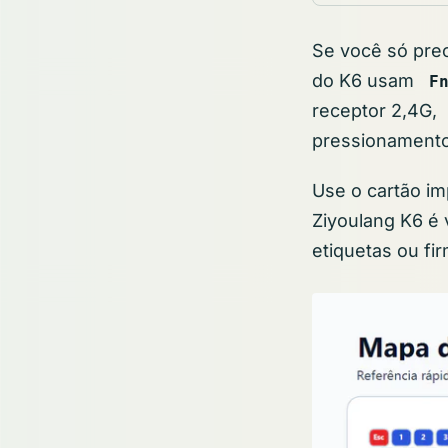
Se você só prec
do K6 usam
F
receptor 2,4G,
pressionament
Use o cartão im
Ziyoulang K6 é 
etiquetas ou fi