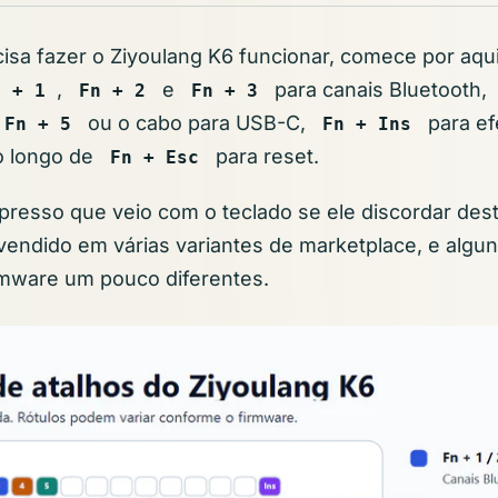
isa fazer o Ziyoulang K6 funcionar, comece por aqui
,
e
para canais Bluetooth,
n + 1
Fn + 2
Fn + 3
ou o cabo para USB-C,
para ef
Fn + 5
Fn + Ins
o longo de
para reset.
Fn + Esc
presso que veio com o teclado se ele discordar dest
vendido em várias variantes de marketplace, e alg
rmware um pouco diferentes.