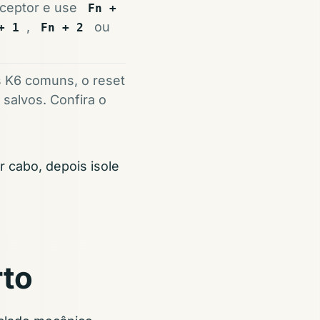
eceptor e use
Fn +
,
ou
+ 1
Fn + 2
 K6 comuns, o reset
salvos. Confira o
r cabo, depois isole
rto