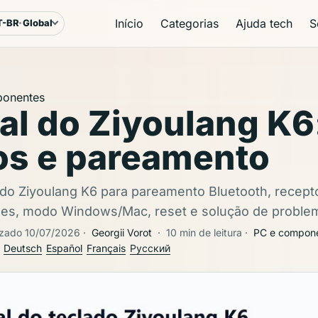
Início
Categorias
Ajuda tech
S
T-BR
Global
ioma e região
ponentes
l do Ziyoulang K6
os e pareamento
ado Ziyoulang K6 para pareamento Bluetooth, recep
zes, modo Windows/Mac, reset e solução de proble
izado 10/07/2026
·
Georgii Vorot
·
10 min de leitura
·
PC e compon
Deutsch
Español
Français
Русский