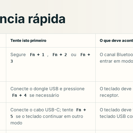
ncia rápida
Tente isto primeiro
O que deve acon
Segure
,
ou
O canal Blueto
Fn + 1
Fn + 2
Fn +
entrar em modo
3
u
Conecte o dongle USB e pressione
O teclado deve
se necessário
receptor.
Fn + 4
m
Conecte o cabo USB-C; tente
O teclado deve
Fn +
se o teclado continuar em outro
teclado USB co
5
modo