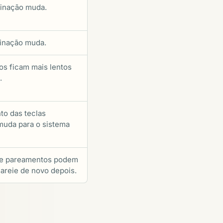
minação muda.
minação muda.
os ficam mais lentos
.
o das teclas
muda para o sistema
 e pareamentos podem
areie de novo depois.