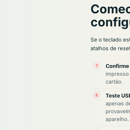
Comec
config
Se o teclado e
atalhos de reset
Confirme 
impresso 
cartão.
Teste USB
apenas de
provavelm
aparelho.