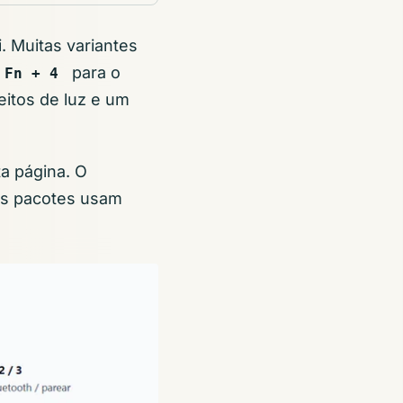
. Muitas variantes
para o
Fn + 4
eitos de luz e um
a página. O
uns pacotes usam