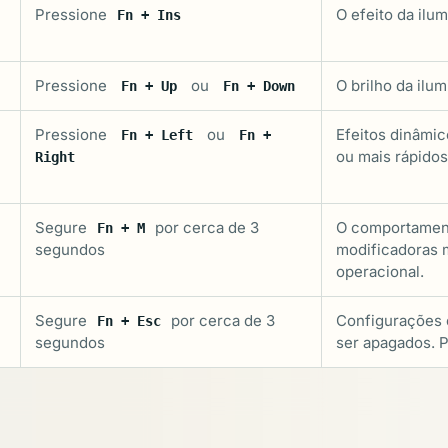
Pressione
O efeito da ilu
Fn + Ins
Pressione
ou
O brilho da ilu
Fn + Up
Fn + Down
Pressione
ou
Efeitos dinâmic
Fn + Left
Fn +
ou mais rápidos
Right
Segure
por cerca de 3
O comportament
Fn + M
segundos
modificadoras 
operacional.
Segure
por cerca de 3
Configurações
Fn + Esc
segundos
ser apagados. P