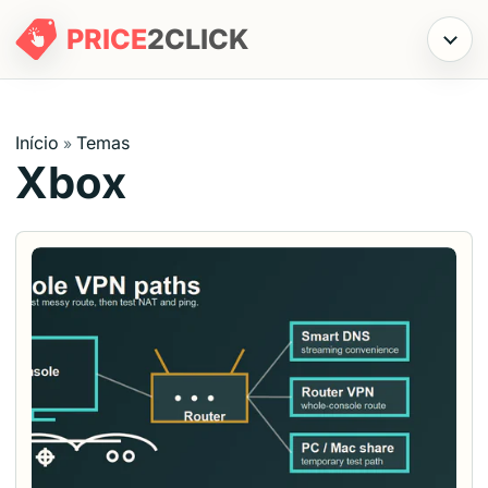
PRICE
2
CLICK
Menu
Início
Temas
»
Xbox