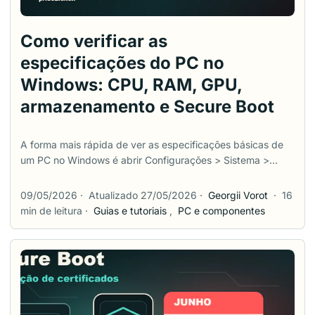
Como verificar as
especificações do PC no
Windows: CPU, RAM, GPU,
armazenamento e Secure Boot
A forma mais rápida de ver as especificações básicas de
um PC no Windows é abrir Configurações > Sistema >
Sobre. Essa tela mostra o processador, a RAM instalada, o
tipo de sistema e a versão do Windows. Mas ela não
09/05/2026
·
Atualizado 27/05/2026
·
Georgii Vorot
·
16
responde a tudo. Para saber se um jogo vai rodar, você
min de leitura
·
Guias e tutoriais
,
PC e componentes
provavelmente precisa dos detalhes da GPU e do DirectX.
Para verificar se o PC está pronto para o Windows 11,
precisa de TPM, UEFI e Secure Boot. Para planejar um
upgrade de RAM ou SSD, o conjunto de pistas muda de
novo. Este guia começa pelas ferramentas integradas do
Windows, sem mexer no BIOS/UEFI só para olhar. No fim,
também lista alguns utilitários gratuitos de terceiros para