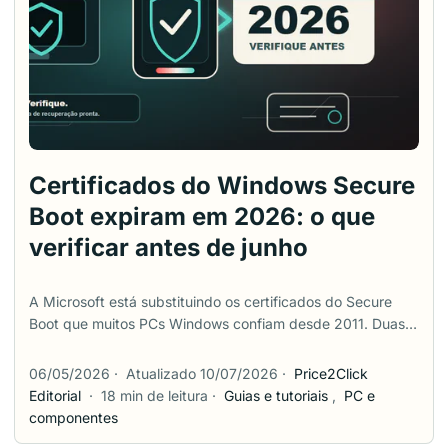
casos em que o Windows não mostra detalhe suficiente. ...
Certificados do Windows Secure
Boot expiram em 2026: o que
verificar antes de junho
A Microsoft está substituindo os certificados do Secure
Boot que muitos PCs Windows confiam desde 2011. Duas
dessas autoridades certificadoras antigas começam a
expirar em junho de 2026, e o certificado de boot do
06/05/2026
·
Atualizado 10/07/2026
·
Price2Click
Windows vem depois, em outubro de 2026. Isso parece
Editorial
·
18 min de leitura
·
Guias e tutoriais
,
PC e
um cronômetro preso a todo PC. Não é exatamente assim.
componentes
A Microsoft diz que um estado de certificado sem suporte