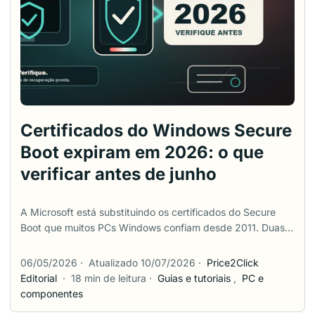
resultado significa e o que fazer a seguir sem tratar todo
PC antigo como se fosse uma simples chave liga/desliga. ...
Certificados do Windows Secure
Boot expiram em 2026: o que
verificar antes de junho
A Microsoft está substituindo os certificados do Secure
Boot que muitos PCs Windows confiam desde 2011. Duas
dessas autoridades certificadoras antigas começam a
expirar em junho de 2026, e o certificado de boot do
06/05/2026
·
Atualizado 10/07/2026
·
Price2Click
Windows vem depois, em outubro de 2026. Isso parece
Editorial
·
18 min de leitura
·
Guias e tutoriais
,
PC e
um cronômetro preso a todo PC. Não é exatamente assim.
componentes
A Microsoft diz que um estado de certificado sem suporte