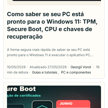
Como saber se seu PC está
pronto para o Windows 11: TPM,
Secure Boot, CPU e chaves de
recuperação
A forma segura mais rápida de saber se seu PC está
pronto para o Windows 11 é executar o aplicativo PC
Health Check da Microsoft e confirmar o resultado em duas
telas integradas do Windows: tpm.msc para TPM 2.0 e
10/05/2026
·
Atualizado 27/05/2026
·
Georgii Vorot
·
16
msinfo32 para Modo BIOS e Estado da Inicialização
min de leitura
·
Guias e tutoriais
,
PC e componentes
Segura. A palavra importante é segura. Muitos problemas
de upgrade para Windows 11 começam quando alguém vê
“TPM não encontrado” ou “Secure Boot sem suporte”,
entra no BIOS, muda várias opções e depois descobre que
o PC não inicia ou que o BitLocker pede uma chave de
recuperação. Este guia foi construído em torno desse
ponto de falha real. Ele mostra o que verificar, o que cada