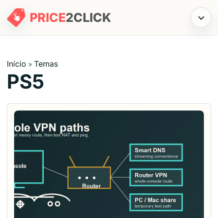
PRICE
2
CLICK
Menu
Início
Temas
»
PS5