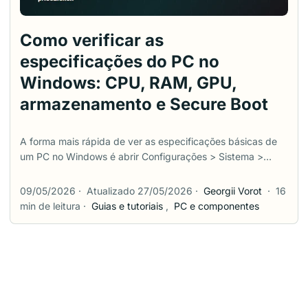
Como verificar as
especificações do PC no
Windows: CPU, RAM, GPU,
armazenamento e Secure Boot
A forma mais rápida de ver as especificações básicas de
um PC no Windows é abrir Configurações > Sistema >
Sobre. Essa tela mostra o processador, a RAM instalada, o
tipo de sistema e a versão do Windows. Mas ela não
09/05/2026
·
Atualizado 27/05/2026
·
Georgii Vorot
·
16
responde a tudo. Para saber se um jogo vai rodar, você
min de leitura
·
Guias e tutoriais
,
PC e componentes
provavelmente precisa dos detalhes da GPU e do DirectX.
Para verificar se o PC está pronto para o Windows 11,
precisa de TPM, UEFI e Secure Boot. Para planejar um
upgrade de RAM ou SSD, o conjunto de pistas muda de
novo. Este guia começa pelas ferramentas integradas do
Windows, sem mexer no BIOS/UEFI só para olhar. No fim,
também lista alguns utilitários gratuitos de terceiros para