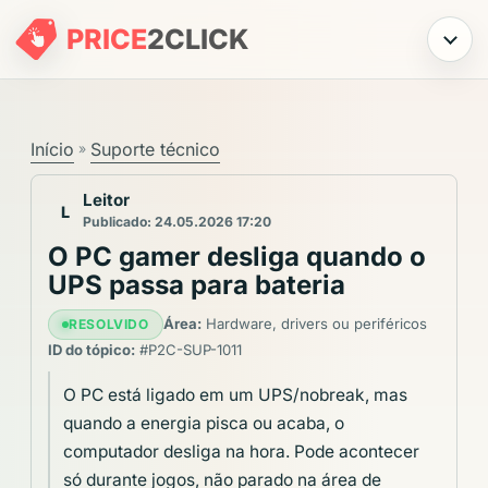
PRICE
2
CLICK
Menu
Início
Suporte técnico
»
Leitor
L
Publicado: 24.05.2026 17:20
O PC gamer desliga quando o
UPS passa para bateria
Área:
Hardware, drivers ou periféricos
RESOLVIDO
ID do tópico:
#P2C-SUP-1011
O PC está ligado em um UPS/nobreak, mas
quando a energia pisca ou acaba, o
computador desliga na hora. Pode acontecer
só durante jogos, não parado na área de