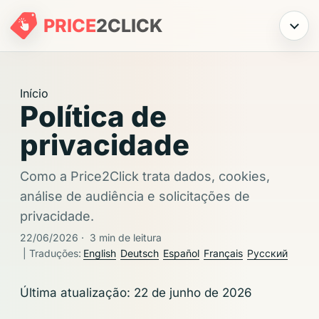
PRICE
2
CLICK
Menu
Início
Política de
privacidade
Como a Price2Click trata dados, cookies,
análise de audiência e solicitações de
privacidade.
22/06/2026
·
3 min de leitura
| Traduções:
English
Deutsch
Español
Français
Русский
Última atualização: 22 de junho de 2026