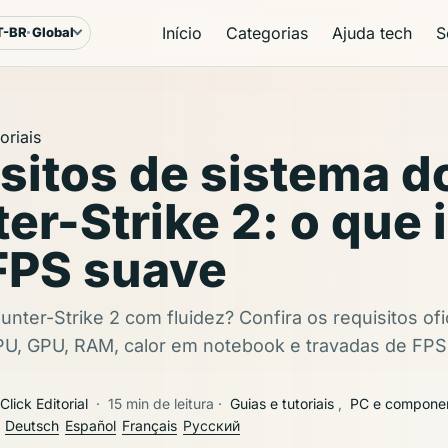
Início
Categorias
Ajuda tech
S
T-BR
Global
ioma e região
oriais
sitos de sistema d
er-Strike 2: o que
FPS suave
nter-Strike 2 com fluidez? Confira os requisitos ofic
PU, GPU, RAM, calor em notebook e travadas de FPS
Click Editorial
·
15 min de leitura
·
Guias e tutoriais
,
PC e compone
Deutsch
Español
Français
Русский