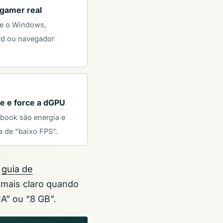
gamer real
 e o Windows,
rd ou navegador
ie e force a dGPU
book são energia e
 de "baixo FPS".
o
guia de
 mais claro quando
A” ou “8 GB”.