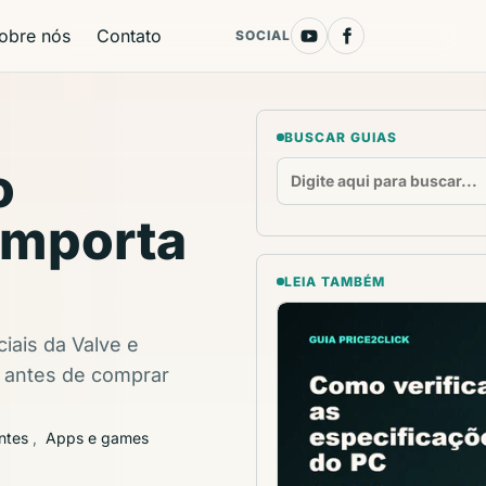
obre nós
Contato
SOCIAL
BUSCAR GUIAS
o
 importa
LEIA TAMBÉM
iais da Valve e
 antes de comprar
ntes
,
Apps e games