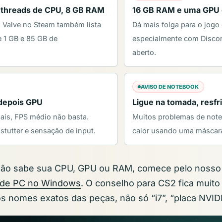
 threads de CPU, 8 GB RAM
16 GB RAM e uma GPU 
a Valve no Steam também lista
Dá mais folga para o jogo
e 1 GB e 85 GB de
especialmente com Disco
aberto.
AVISO DE NOTEBOOK
 depois GPU
Ligue na tomada, resfr
ais, FPS médio não basta.
Muitos problemas de note
stutter e sensação de input.
calor usando uma máscara
não sabe sua CPU, GPU ou RAM, comece pelo noss
 de PC no Windows
. O conselho para CS2 fica muito
 nomes exatos das peças, não só “i7”, “placa NVIDI