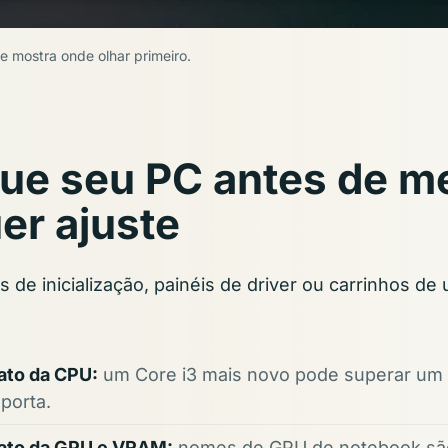
e mostra onde olhar primeiro.
que seu PC antes de m
er ajuste
 de inicialização, painéis de driver ou carrinhos de
ato da CPU:
um Core i3 mais novo pode superar um C
porta.
ato da GPU e VRAM:
nomes de GPU de notebook sã