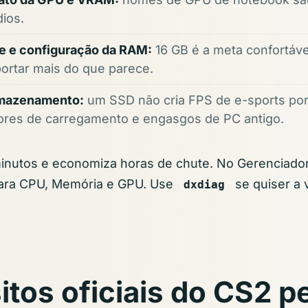
ios.
e e configuração da RAM:
16 GB é a meta confortáve
rtar mais do que parece.
rmazenamento:
um SSD não cria FPS de e-sports po
res de carregamento e engasgos de PC antigo.
minutos e economiza horas de chute. No Gerenciador
ra CPU, Memória e GPU. Use
se quiser a 
dxdiag
itos oficiais do CS2 p