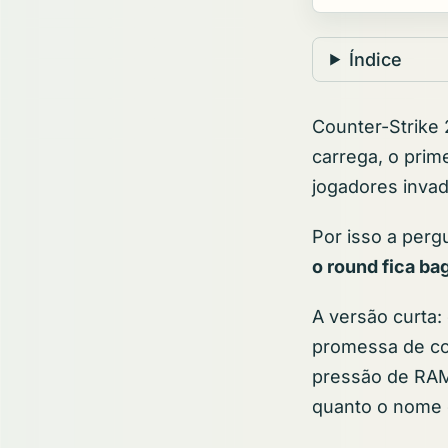
Índice
Counter-Strike 
carrega, o prim
jogadores inva
Por isso a perg
o round fica b
A versão curta:
promessa de co
pressão de RAM
quanto o nome d