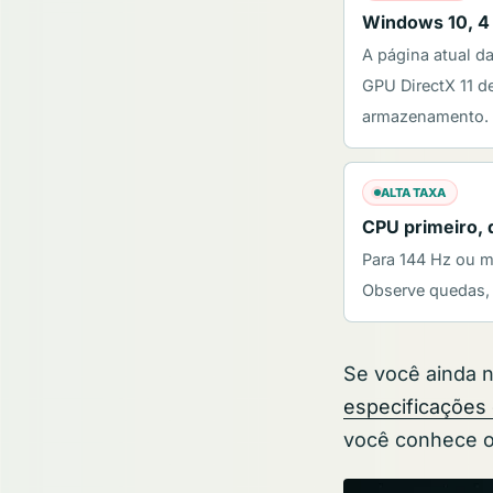
Windows 10, 4
A página atual d
GPU DirectX 11 d
armazenamento.
ALTA TAXA
CPU primeiro,
Para 144 Hz ou m
Observe quedas, 
Se você ainda 
especificações
você conhece os