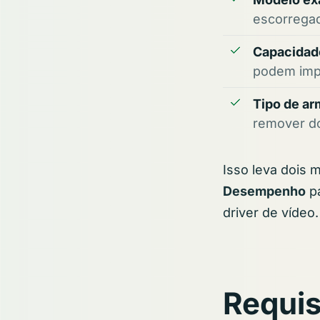
escorregad
Capacidad
podem impo
Tipo de a
remover do
Isso leva dois 
Desempenho
pa
driver de vídeo.
Requis