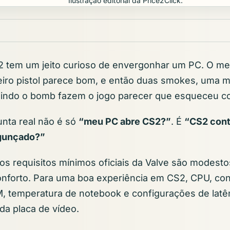
Ilustração editorial da Price2Click.
2 tem um jeito curioso de envergonhar um PC. O men
eiro pistol parece bom, e então duas smokes, uma m
dindo o bomb fazem o jogo parecer que esqueceu co
unta real não é só
“meu PC abre CS2?”
. É
“CS2 cont
agunçado?”
 os requisitos mínimos oficiais da Valve são modesto
nforto. Para uma boa experiência em CS2, CPU, con
, temperatura de notebook e configurações de latê
a placa de vídeo.