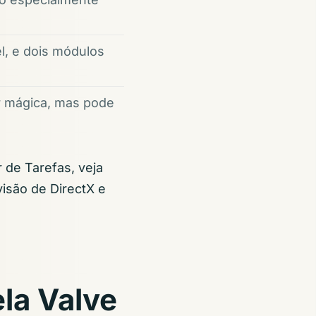
l, e dois módulos
r mágica, mas pode
 de Tarefas, veja
visão de DirectX e
ela Valve