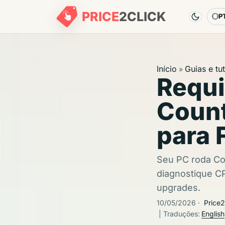
PRICE
2
CLICK
P
Id
Início
Guias e tut
»
Requi
Count
para 
Seu PC roda Cou
diagnostique C
upgrades.
10/05/2026
·
Price2
| Traduções:
English