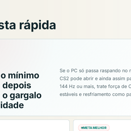
ta rápida
Se o PC só passa raspando no 
 o mínimo
CS2 pode abrir e ainda assim pa
e depois
144 Hz ou mais, trate força de
 o gargalo
estáveis e resfriamento como pa
vidade
META MELHOR