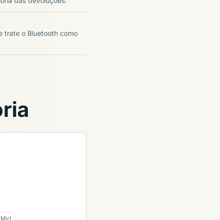
oria das devoluções.
e trate o Bluetooth como
ria
 My)