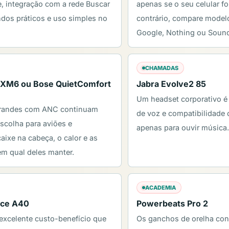
, integração com a rede Buscar
apenas se o seu celular fo
dos práticos e uso simples no
contrário, compare model
Google, Nothing ou Soun
CHAMADAS
XM6 ou Bose QuietComfort
Jabra Evolve2 85
Um headset corporativo é 
grandes com ANC continuam
de voz e compatibilidade
scolha para aviões e
apenas para ouvir música.
caixe na cabeça, o calor e as
m qual deles manter.
ACADEMIA
ace A40
Powerbeats Pro 2
xcelente custo-benefício que
Os ganchos de orelha co