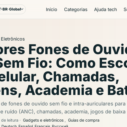
Início
Categorias
Ajuda tech
S
T-BR
Global
ioma e região
Eletrônicos
res Fones de Ouvid
Sem Fio: Como Esc
elular, Chamadas,
ns, Academia e Bat
 de fones de ouvido sem fio e intra-auriculares para
 ruído (ANC), chamadas, academia, jogos de baixa l
 de leitura
·
Gadgets e eletrônicos
,
Guias de compra
Deutsch
Español
Français
Русский