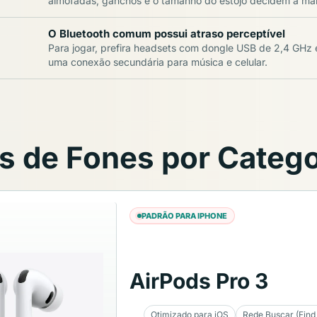
almofadas, ganchos e o tamanho do estojo decidem a mai
O Bluetooth comum possui atraso perceptível
Para jogar, prefira headsets com dongle USB de 2,4 GHz 
uma conexão secundária para música e celular.
 de Fones por Catego
PADRÃO PARA IPHONE
AirPods Pro 3
Otimizado para iOS
Rede Buscar (Find