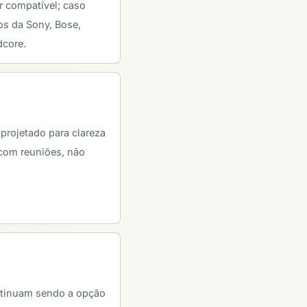
r compatível; caso
os da Sony, Bose,
dcore.
projetado para clareza
 com reuniões, não
ntinuam sendo a opção