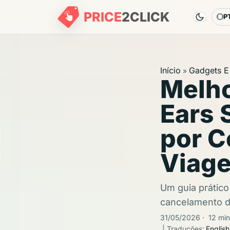
PRICE
2
CLICK
P
Id
Início
Gadgets E 
»
Melho
Ears 
por C
Viage
Um guia prático
cancelamento de
31/05/2026
·
12 min
| Traduções:
English