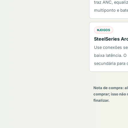
traz ANC, equali
multiponto e bat
JOGOS
SteelSeries Ar
Use conexões sem
baixa latência. 
secundária para o
Nota de compra: al
comprar; isso não 
finalizar.