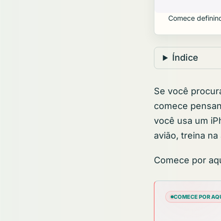
Comece definind
Índice
Se você procura 
comece pensand
você usa um iPh
avião, treina n
Comece por aqu
COMECE POR AQ