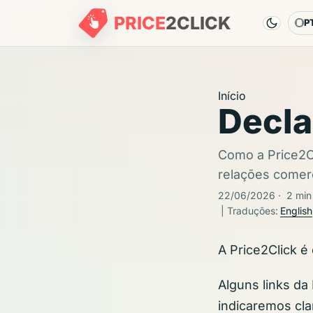
PRICE
2
CLICK
P
Id
Início
Decla
Como a Price2Cl
relações comerc
22/06/2026
·
2 min 
| Traduções:
English
A Price2Click é
Alguns links da
indicaremos cla