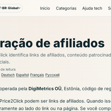
Início
Categorias
Ajuda tech
S
T-BR
Global
ioma e região
ração de afiliados
ick identifica links de afiliados, conteúdo patrocina
iais.
de leitura
Deutsch
Español
Français
Русский
 operada pela
DigiMetrics OÜ
, Estônia, código de re
 Price2Click podem ser links de afiliados. Quando is
ramente ao lado do link ou na página. Se você com