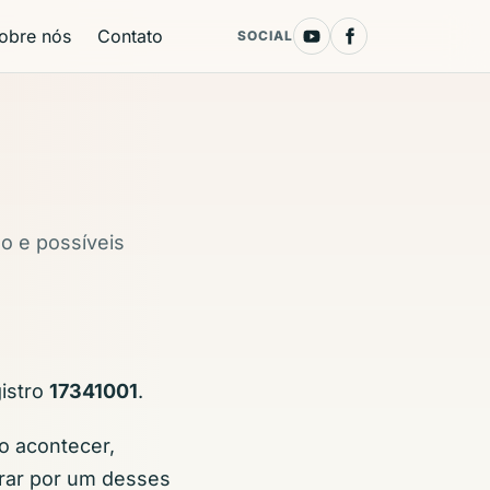
obre nós
Contato
SOCIAL
do e possíveis
gistro
17341001
.
so acontecer,
prar por um desses