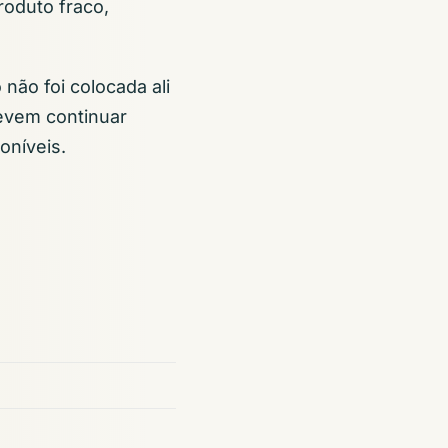
roduto fraco,
não foi colocada ali
evem continuar
oníveis.