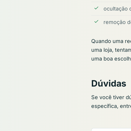
ocultação 
remoção de
Quando uma rec
uma loja, tenta
uma boa escolh
Dúvidas
Se você tiver d
específica, ent