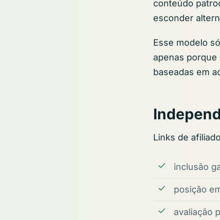
conteúdo patroc
esconder altern
Esse modelo só 
apenas porque 
baseadas em ade
Independê
Links de afilia
inclusão g
posição em
avaliação p