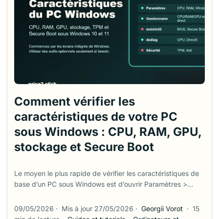
ensuite sans traiter chaque vieux PC comme un simple
interrupteur à activer. ...
Comment vérifier les
caractéristiques de votre PC
sous Windows : CPU, RAM, GPU,
stockage et Secure Boot
Le moyen le plus rapide de vérifier les caractéristiques de
base d’un PC sous Windows est d’ouvrir Paramètres >
Système > Informations système. Cet écran affiche le
processeur, la mémoire RAM installée, le type de système
09/05/2026
·
Mis à jour 27/05/2026
·
Georgii Vorot
·
15
et la version de Windows. Mais il ne répond pas à toutes