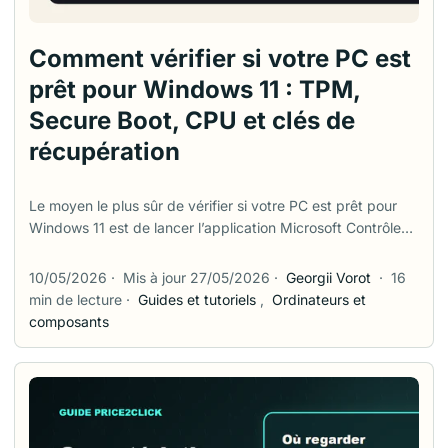
Comment vérifier si votre PC est
prêt pour Windows 11 : TPM,
Secure Boot, CPU et clés de
récupération
Le moyen le plus sûr de vérifier si votre PC est prêt pour
Windows 11 est de lancer l’application Microsoft Contrôle
d’intégrité du PC, puis de confirmer le résultat avec deux
outils intégrés : tpm.msc pour TPM 2.0 et msinfo32 pour le
10/05/2026
·
Mis à jour 27/05/2026
·
Georgii Vorot
·
16
mode BIOS et l’état de Secure Boot. Le mot important est
min de lecture
·
Guides et tutoriels
,
Ordinateurs et
sûr. Beaucoup de problèmes de mise à niveau arrivent
composants
après qu’un utilisateur voit “TPM introuvable” ou “Secure
Boot non pris en charge”, ouvre le BIOS, change plusieurs
options, puis découvre que le PC ne démarre plus ou que
BitLocker demande une clé de récupération. Ce guide part
de ce moment où les choses dérapent facilement. Il montre
quoi vérifier, ce que signifient les résultats et quoi faire