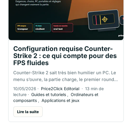
Configuration requise Counter-
Strike 2 : ce qui compte pour des
FPS fluides
Counter-Strike 2 sait très bien humilier un PC. Le
menu s’ouvre, la partie charge, le premier round
pistolet paraît correct, puis deux smokes, une
10/05/2026
·
Price2Click Editorial
·
13 min de
molotov et cinq joueurs …
lecture
·
Guides et tutoriels
,
Ordinateurs et
composants
,
Applications et jeux
Lire la suite