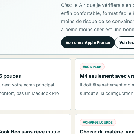
C’est le Air que je vérifierais e
enfin confortable, format facile 
moins de risque de se convainc
à peine moins cher est une bonne
Voir chez Apple France
Voir le
BON PLAN
15 pouces
M4 seulement avec vr
eur est votre écran principal.
Il doit être nettement moi
 confort, pas un MacBook Pro
surtout si la configuratio
CHARGE LOURDE
ok Neo sans rêve inutile
Choisir du matériel ven