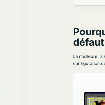
Pourqu
défaut
La meilleure rai
configuration d