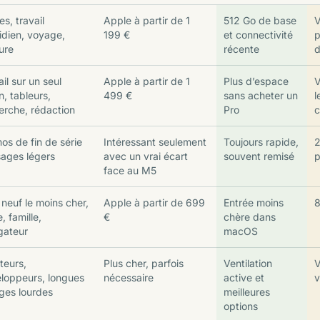
s, travail
Apple à partir de 1
512 Go de base
V
idien, voyage,
199 €
et connectivité
p
ture
récente
d
il sur un seul
Apple à partir de 1
Plus d’espace
V
n, tableurs,
499 €
sans acheter un
l
erche, rédaction
Pro
os de fin de série
Intéressant seulement
Toujours rapide,
2
sages légers
avec un vrai écart
souvent remisé
p
face au M5
neuf le moins cher,
Apple à partir de 699
Entrée moins
8
, famille,
€
chère dans
gateur
macOS
teurs,
Plus cher, parfois
Ventilation
V
loppeurs, longues
nécessaire
active et
v
ges lourdes
meilleures
options