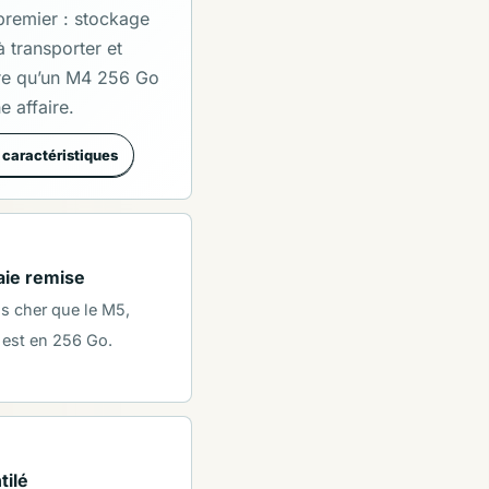
n premier : stockage
à transporter et
re qu’un M4 256 Go
 affaire.
s caractéristiques
aie remise
ns cher que le M5,
n est en 256 Go.
tilé