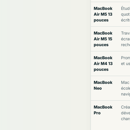
MacBook
Étude
Air M5 13
quot
pouces
écri
MacBook
Trava
Air M5 15
écra
pouces
rech
MacBook
Prom
Air M4 13
et u
pouces
MacBook
Mac 
Neo
école
navi
MacBook
Créa
Pro
déve
char