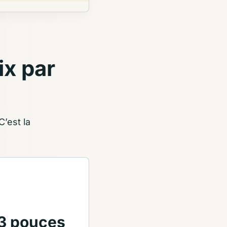
ix par
C’est la
3 pouces