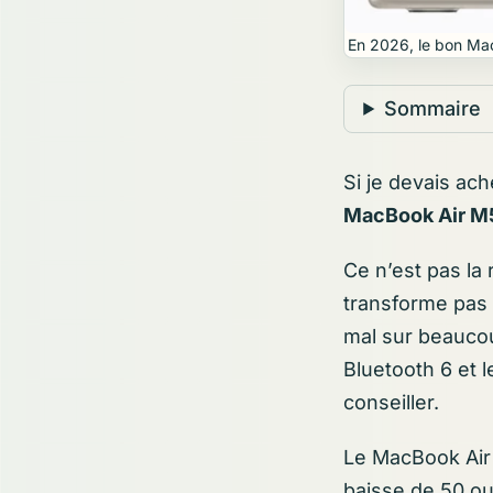
En 2026, le bon MacBo
Sommaire
Si je devais ac
MacBook Air M5
Ce n’est pas la 
transforme pas l
mal sur beaucou
Bluetooth 6 et l
conseiller.
Le MacBook Air 
baisse de 50 ou 