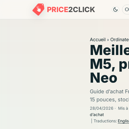
PRICE
2
CLICK
L
Accueil
Ordinate
»
Meill
M5, 
Neo
Guide d’achat F
15 pouces, sto
28/04/2026
·
Mis à
d’achat
| Traductions:
Engli