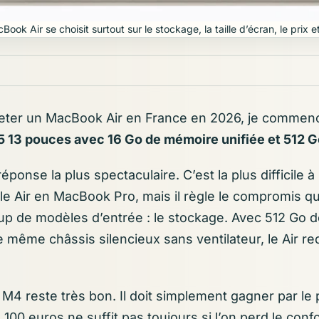
ok Air se choisit surtout sur le stockage, la taille d’écran, le prix et
heter un MacBook Air en France en 2026, je commenc
 13 pouces avec 16 Go de mémoire unifiée et 512 G
réponse la plus spectaculaire. C’est la plus difficile 
e Air en MacBook Pro, mais il règle le compromis qui v
p de modèles d’entrée : le stockage. Avec 512 Go dès
e même châssis silencieux sans ventilateur, le Air re
M4 reste très bon. Il doit simplement gagner par le p
100 euros ne suffit pas toujours si l’on perd le conf