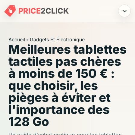
PRICE
2
CLICK
Menu
Accueil
Gadgets Et Électronique
»
Meilleures tablettes
tactiles pas chères
à moins de 150 € :
que choisir, les
pièges à éviter et
l'importance des
128 Go
Un guide d'achat pratique pour les tablettes