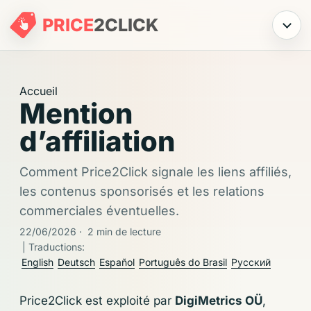
PRICE
2
CLICK
Menu
Accueil
Mention
d’affiliation
Comment Price2Click signale les liens affiliés,
les contenus sponsorisés et les relations
commerciales éventuelles.
22/06/2026
·
2 min de lecture
| Traductions:
English
Deutsch
Español
Português do Brasil
Русский
Price2Click est exploité par
DigiMetrics OÜ
,