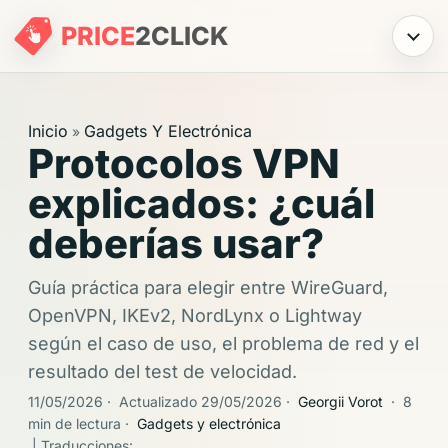
PRICE
2
CLICK
Menú
Inicio
Gadgets Y Electrónica
»
Protocolos VPN
explicados: ¿cuál
deberías usar?
Guía práctica para elegir entre WireGuard,
OpenVPN, IKEv2, NordLynx o Lightway
según el caso de uso, el problema de red y el
resultado del test de velocidad.
11/05/2026
·
Actualizado 29/05/2026
·
Georgii Vorot
·
8
min de lectura
·
Gadgets y electrónica
| Traducciones: