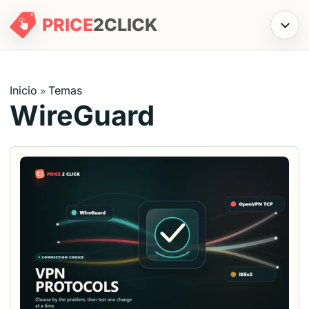
PRICE
2
CLICK
Menú
Inicio
Temas
»
WireGuard