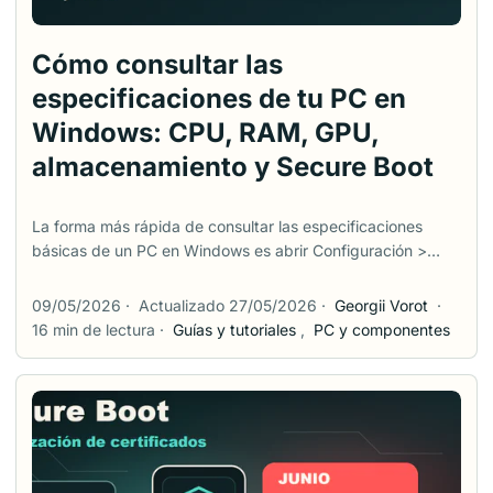
Cómo consultar las
especificaciones de tu PC en
Windows: CPU, RAM, GPU,
almacenamiento y Secure Boot
La forma más rápida de consultar las especificaciones
básicas de un PC en Windows es abrir Configuración >
Sistema > Acerca de. Esa pantalla muestra el procesador,
la RAM instalada, el tipo de sistema y la versión de
09/05/2026
·
Actualizado 27/05/2026
·
Georgii Vorot
·
Windows. Pero no responde todo. Si quieres saber si un
16 min de lectura
·
Guías y tutoriales
,
PC y componentes
juego funcionará, probablemente necesitas detalles de
GPU y DirectX. Si quieres comprobar si el equipo está listo
para Windows 11, necesitas TPM, UEFI y Secure Boot. Si
estás pensando en ampliar RAM o SSD, necesitas otras
pistas. Esta guía empieza con las herramientas integradas
de Windows que permiten revisar esos datos sin cambiar
ajustes de BIOS solo para mirar. Al final también cubre