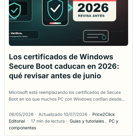
algunas utilidades gratuitas de terceros para casos en los
que Windows no muestra suficiente detalle. ...
Los certificados de Windows
Secure Boot caducan en 2026:
qué revisar antes de junio
Microsoft está reemplazando los certificados de Secure
Boot en los que muchos PC con Windows confían desde
2011. Dos de esas antiguas autoridades de certificación
empiezan a caducar en junio de 2026, y el certificado de
06/05/2026
·
Actualizado 10/07/2026
·
Price2Click
arranque de Windows sigue en octubre de 2026. Eso
Editorial
·
17 min de lectura
·
Guías y tutoriales
,
PC y
suena como un temporizador pegado a cada PC. No es
componentes
exactamente así. Microsoft dice que un estado de