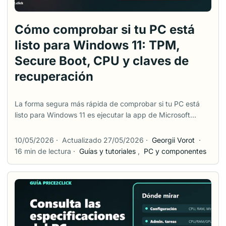
Cómo comprobar si tu PC está
listo para Windows 11: TPM,
Secure Boot, CPU y claves de
recuperación
La forma segura más rápida de comprobar si tu PC está
listo para Windows 11 es ejecutar la app de Microsoft
Comprobación de estado del PC y confirmar el resultado
con dos pantallas integradas: tpm.msc para TPM 2.0 y
10/05/2026
·
Actualizado 27/05/2026
·
Georgii Vorot
·
msinfo32 para Modo de BIOS y Estado de Secure Boot. La
16 min de lectura
·
Guías y tutoriales
,
PC y componentes
palabra clave es segura. Muchos problemas de
actualización a Windows 11 empiezan cuando alguien ve
“TPM no encontrado” o “Secure Boot no compatible”, entra
en la BIOS, cambia varias opciones y descubre después
que el PC no arranca o que BitLocker pide una clave de
recuperación. Esta guía está pensada para ese fallo real.
Explica qué comprobar, qué significa cada resultado y qué