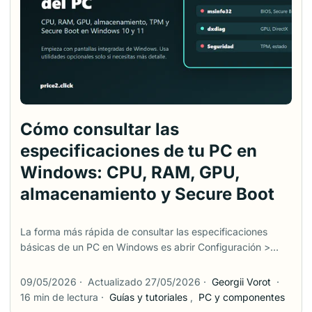
hacer después sin tratar cada PC antiguo como si fuera un
simple interruptor. ...
Cómo consultar las
especificaciones de tu PC en
Windows: CPU, RAM, GPU,
almacenamiento y Secure Boot
La forma más rápida de consultar las especificaciones
básicas de un PC en Windows es abrir Configuración >
Sistema > Acerca de. Esa pantalla muestra el procesador,
la RAM instalada, el tipo de sistema y la versión de
09/05/2026
·
Actualizado 27/05/2026
·
Georgii Vorot
·
Windows. Pero no responde todo. Si quieres saber si un
16 min de lectura
·
Guías y tutoriales
,
PC y componentes
juego funcionará, probablemente necesitas detalles de