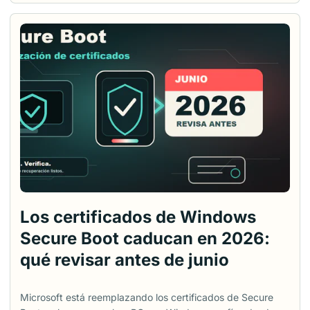
GPU y DirectX. Si quieres comprobar si el equipo está listo
para Windows 11, necesitas TPM, UEFI y Secure Boot. Si
estás pensando en ampliar RAM o SSD, necesitas otras
pistas. Esta guía empieza con las herramientas integradas
de Windows que permiten revisar esos datos sin cambiar
ajustes de BIOS solo para mirar. Al final también cubre
algunas utilidades gratuitas de terceros para casos en los
que Windows no muestra suficiente detalle. ...
Los certificados de Windows
Secure Boot caducan en 2026:
qué revisar antes de junio
Microsoft está reemplazando los certificados de Secure