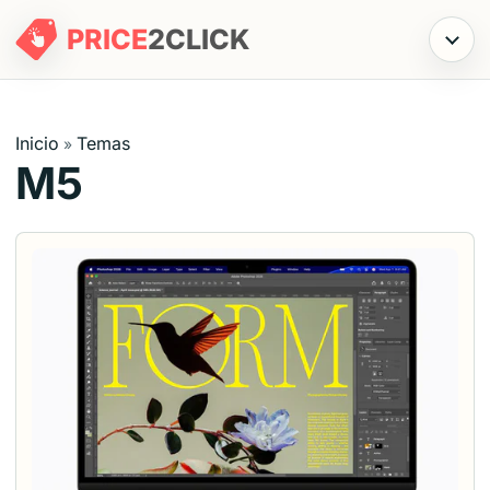
PRICE
2
CLICK
Menú
Inicio
Temas
»
M5