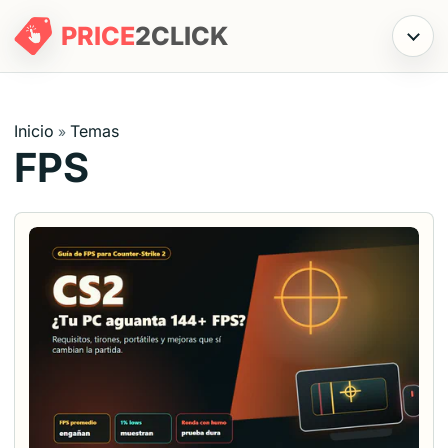
PRICE
2
CLICK
Menú
Inicio
Temas
»
FPS