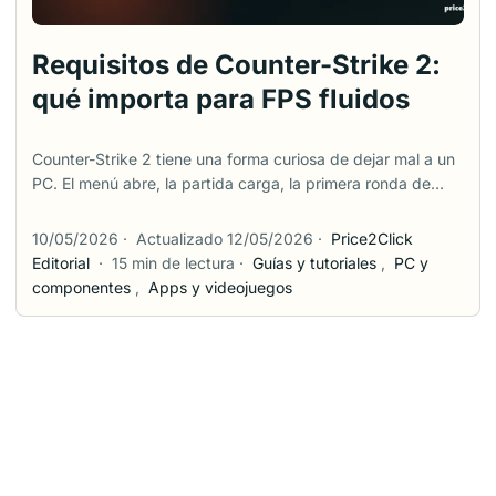
Requisitos de Counter-Strike 2:
qué importa para FPS fluidos
Counter-Strike 2 tiene una forma curiosa de dejar mal a un
PC. El menú abre, la partida carga, la primera ronda de
pistola se siente bien y luego dos humos, una molotov y
cinco jugadores entrando al sitio hacen que el juego
10/05/2026
·
Actualizado 12/05/2026
·
Price2Click
parezca quedarse sin aire. Por eso la pregunta real no es
Editorial
·
15 min de lectura
·
Guías y tutoriales
,
PC y
solo "¿puede mi PC abrir CS2?" Es "¿seguirá CS2 fluido
componentes
,
Apps y videojuegos
cuando la ronda se complique?" La versión corta: los
requisitos mínimos oficiales de Valve son modestos, pero
son un piso, no una promesa de comodidad. Para una
buena experiencia en CS2, la CPU, la regularidad de
frames, la presión de RAM, las temperaturas del portátil y
la latencia importan tanto como el nombre de la tarjeta
gráfica. ...