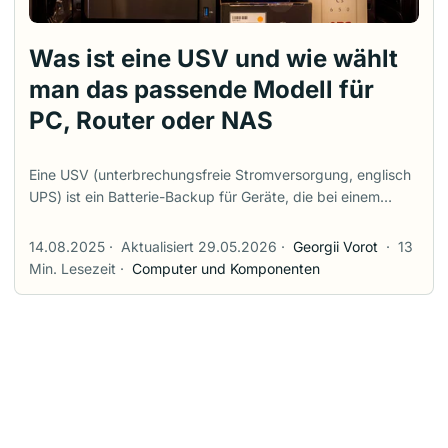
Was ist eine USV und wie wählt
man das passende Modell für
PC, Router oder NAS
Eine USV (unterbrechungsfreie Stromversorgung, englisch
UPS) ist ein Batterie-Backup für Geräte, die bei einem
Stromausfall oder Netzflackern nicht abrupt ausgehen
sollen. Im Heimgebrauch betrifft dies meist einen von vier
14.08.2025
·
Aktualisiert 29.05.2026
·
Georgii Vorot
·
13
Fällen: die Internetverbindung aufrechtzuerhalten, einem
Min. Lesezeit
·
Computer und Komponenten
PC Zeit zum Speichern und Herunterfahren zu geben, ein
NAS sicher zu stoppen oder eine Workstation vor kurzen
Spannungseinbrüchen zu schützen. Der häufigste Fehler ist
der Kauf nach der größten VA-Zahl auf dem Karton. Eine
sinnvolle USV-Auswahl beginnt mit einer einfacheren Frage:
Was genau muss online bleiben und wie lange? ...