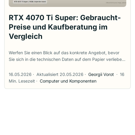
RTX 4070 Ti Super: Gebraucht-
Preise und Kaufberatung im
Vergleich
Werfen Sie einen Blick auf das konkrete Angebot, bevor
Sie sich in die technischen Daten auf dem Papier verlieben.
Eine gebrauchte oder geöffnete (Open-Box) RTX 4070 Ti
Super lohnt sich nur dann, wenn der Endpreis deutlich
16.05.2026
·
Aktualisiert 20.05.2026
·
Georgii Vorot
·
16
unter dem von neuen Grafikkarten liegt, der Verkäufer
Min. Lesezeit
·
Computer und Komponenten
echte Fotos bereitstellt, der 16-Pin-Adapter oder das
passende Netzteilkabel beiliegt und Sie eine
Rückgabeoption haben. Wenn die Karte so viel kostet wie
eine neue RX 9070 XT, RTX 5070 oder eine reduzierte RTX
5070 Ti, schließen Sie den Tab. Die RTX 4070 Ti Super
bietet nach wie vor eine hervorragende Basis für 1440p-
Gaming mit hohen Bildwiederholraten. Allerdings muss sie
sich mittlerweile mit neueren Modellen zum gleichen Preis