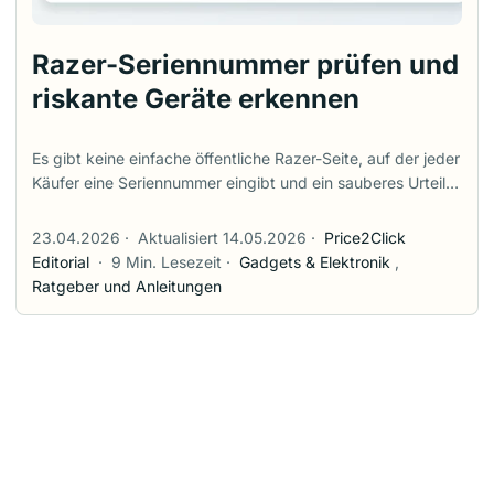
Razer-Seriennummer prüfen und
riskante Geräte erkennen
Es gibt keine einfache öffentliche Razer-Seite, auf der jeder
Käufer eine Seriennummer eingibt und ein sauberes Urteil
“echt” oder “gefälscht” bekommt. Der offizielle Weg ist
praktischer: Seriennummer und Produktnummer finden, die
23.04.2026
·
Aktualisiert 14.05.2026
·
Price2Click
Razer-Produktregistrierung über Razer ID oder Synapse
Editorial
·
9 Min. Lesezeit
·
Gadgets & Elektronik
,
versuchen, einen gültigen Kaufnachweis aufbewahren und
Ratgeber und Anleitungen
den Verkäuferkontext als Teil der Prüfung behandeln.
Dieser Unterschied ist wichtig. Eine Seriennummer kann
kopiert, falsch eingegeben, schon von einem früheren
Besitzer registriert oder wegen einer unvollständigen
Produktnummer abgelehnt werden. Eine erfolgreiche
Registrierung ist ein starkes positives Signal, aber kein
Laborzertifikat für Echtheit. Wenn du auf einem Marktplatz
gekauft hast, sind Rechnung, Rückgabefrist und