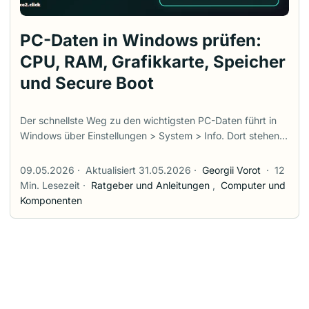
PC-Daten in Windows prüfen:
CPU, RAM, Grafikkarte, Speicher
und Secure Boot
Der schnellste Weg zu den wichtigsten PC-Daten führt in
Windows über Einstellungen > System > Info. Dort stehen
Prozessor, installierter Arbeitsspeicher, Systemtyp und
Windows-Version. Für viele echte Fragen reicht diese Seite
09.05.2026
·
Aktualisiert 31.05.2026
·
Georgii Vorot
·
12
aber nur als Einstieg. Bei Spielen brauchst du oft GPU- und
Min. Lesezeit
·
Ratgeber und Anleitungen
,
Computer und
DirectX-Daten. Für Windows-11-Kompatibilität zählen TPM,
Komponenten
UEFI und Secure Boot. Und wenn du RAM oder SSD
aufrüsten willst, sind wieder andere Details entscheidend.
Dieser Leitfaden startet mit Windows-Bordmitteln, die
nichts an BIOS- oder UEFI-Einstellungen ändern. Weiter
unten kommen kostenlose Zusatztools dazu, falls Windows
die gesuchten Details zu gut versteckt. ...