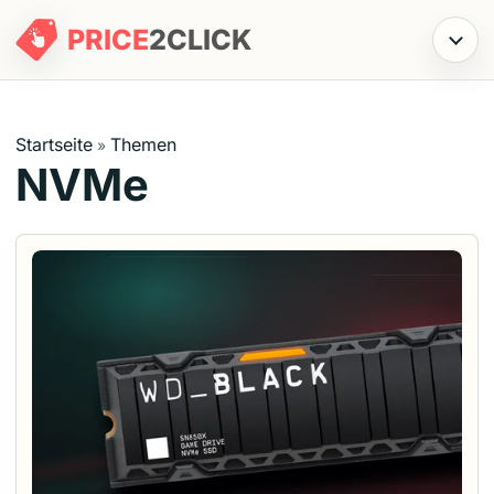
PRICE
2
CLICK
Menü
Startseite
Themen
»
NVMe