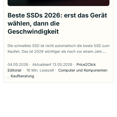
Beste SSDs 2026: erst das Gerät
wählen, dann die
Geschwindigkeit
Die schnellste SSD ist nicht automatisch die beste SSD zum
Kaufen. Das ist 2026 wichtiger als noch vor einem Jahr.
SSD-Preise springen stärker, Crucials Rückzug aus dem
Endkundengeschäft verändert die Schnäppchenlogik,
04.05.2026
·
Aktualisiert 13.05.2026
·
Price2Click
Gen5-Laufwerke sind endlich beeindruckend schnell, und
Editorial
·
16 Min. Lesezeit
·
Computer und Komponenten
Marktplatzangebote sind laut genug geworden, dass eine
,
Kaufberatung
verdächtig billige “Samsung 990 Pro” nicht wie ein
Geschenk behandelt werden sollte. Fang deshalb nicht mit
der Zahl auf der Verpackung an. Fang mit dem Gerät an.
Eine PlayStation 5 braucht eine Gen4-M.2-SSD mit
passender Kühlung. Ein dünner Laptop kann an einem
hohen Kühlkörper oder an einem doppelseitigen Modul
scheitern. Ein Gaming-PC fährt meistens mit einer guten 2-