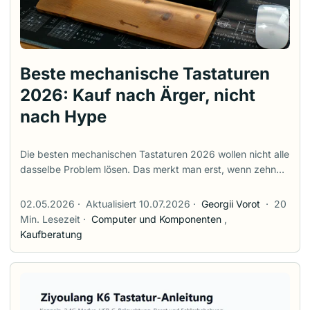
Beste mechanische Tastaturen
2026: Kauf nach Ärger, nicht
nach Hype
Die besten mechanischen Tastaturen 2026 wollen nicht alle
dasselbe Problem lösen. Das merkt man erst, wenn zehn
Tabs offen sind. Ein Test sagt, Hall Effect sei die Zukunft.
Ein Shop zeigt eine günstige Gasket-Tastatur, die wie ein
02.05.2026
·
Aktualisiert 10.07.2026
·
Georgii Vorot
·
20
Custom-Board klingt. Ein Kollege schwört auf Low Profile,
Min. Lesezeit
·
Computer und Komponenten
,
weil die Handgelenke ruhiger bleiben. Und irgendwo erklärt
Kaufberatung
ein Forum, dass die eigentliche Schwachstelle nicht der
Switch ist, sondern die Software. Alles davon kann
stimmen. Deshalb startet diese Kaufberatung nicht mit
„Welche Tastatur ist die beste?“, sondern mit der Frage:
Welchen Ärger willst du vermeiden? Lärm im Büro? Kein