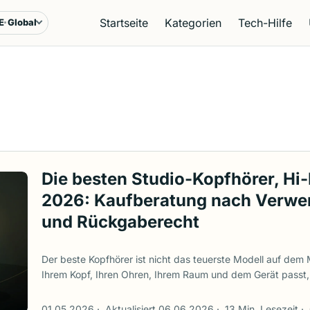
Startseite
Kategorien
Tech-Hilfe
E
Global
rache & Region
Die besten Studio-Kopfhörer, Hi
2026: Kaufberatung nach Verw
und Rückgaberecht
Der beste Kopfhörer ist nicht das teuerste Modell auf dem Ma
Ihrem Kopf, Ihren Ohren, Ihrem Raum und dem Gerät passt, 
selbstverständlich, bis man mit dem Einkaufen beginnt. Of
hervorragend zum Abmischen, sind aber direkt neben ein
01.05.2026
·
Aktualisiert 06.06.2026
·
13 Min. Lesezeit
·