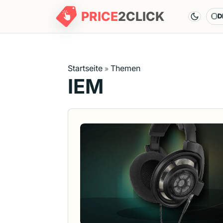
PRICE
2
CLICK
D
Sp
Startseite
Themen
»
IEM