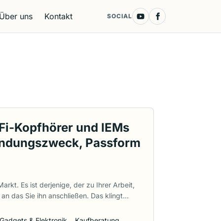
Über uns
Kontakt
SOCIAL
-Fi-Kopfhörer und IEMs
endungszweck, Passform
rkt. Es ist derjenige, der zu Ihrer Arbeit,
an das Sie ihn anschließen. Das klingt
fene Studiokopfhörer eignen sich
em empfindlichen Gesangsmikrofon
Gadgets & Elektronik
,
Kaufberatung