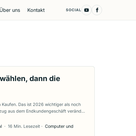
Über uns
Kontakt
SOCIAL
 wählen, dann die
 Kaufen. Das ist 2026 wichtiger als noch
ückzug aus dem Endkundengeschäft verändert
druckend schnell, und Marktplatzangebote
amsung 990 Pro” nicht wie ein Geschenk
l
·
16 Min. Lesezeit
·
Computer und
auf der Verpackung an. Fang mit dem Gerät