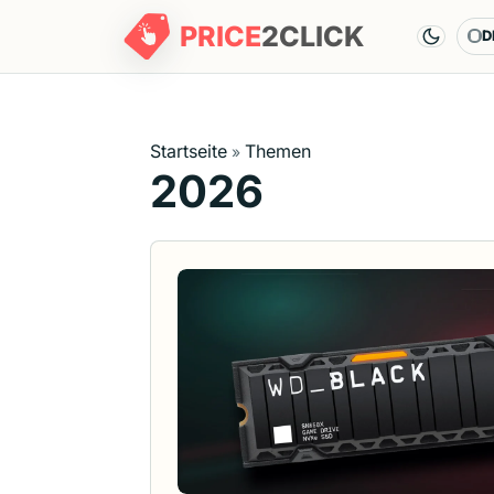
PRICE
2
CLICK
D
Sp
Startseite
Themen
»
2026