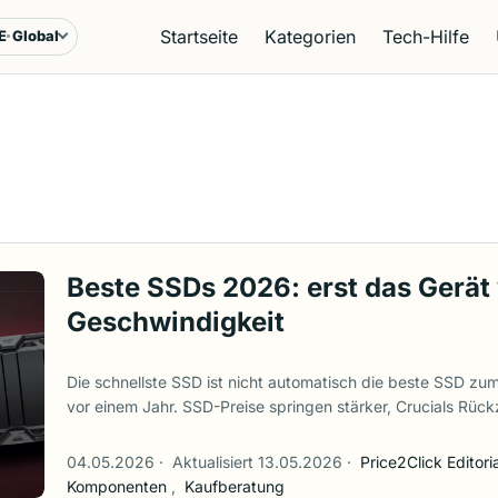
Startseite
Kategorien
Tech-Hilfe
E
Global
rache & Region
Beste SSDs 2026: erst das Gerät
Geschwindigkeit
Die schnellste SSD ist nicht automatisch die beste SSD zum
vor einem Jahr. SSD-Preise springen stärker, Crucials R
die Schnäppchenlogik, Gen5-Laufwerke sind endlich beein
sind laut genug geworden, dass eine verdächtig billige “S
04.05.2026
·
Aktualisiert 13.05.2026
·
Price2Click Editoria
behandelt werden sollte. Fang deshalb nicht mit der Zahl 
Komponenten
,
Kaufberatung