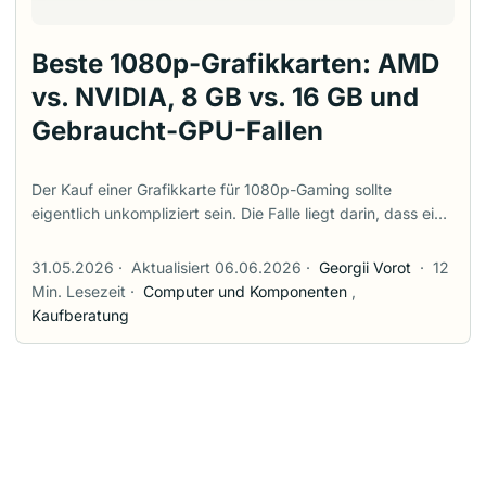
Beste 1080p-Grafikkarten: AMD
vs. NVIDIA, 8 GB vs. 16 GB und
Gebraucht-GPU-Fallen
Der Kauf einer Grafikkarte für 1080p-Gaming sollte
eigentlich unkompliziert sein. Die Falle liegt darin, dass eine
Karte in einem einfachen Benchmark-Diagramm gut
aussehen kann und sich in der Praxis dennoch als Fehlkauf
31.05.2026
·
Aktualisiert 06.06.2026
·
Georgii Vorot
·
12
herausstellt – sobald man Videospeicher (VRAM), PCIe-
Min. Lesezeit
·
Computer und Komponenten
,
Lanes, Raytracing, Treiberstabilität, Gebrauchtkauf-Risiken,
Kaufberatung
Leistungsaufnahme, Gehäusekompatibilität und die
tatsächlich gespielten Titel berücksichtigt. Die
Kurzfassung: Starten Sie mit einer Radeon RX 9060 XT
16GB, wenn Sie das beste Preis-Leistungs-Verhältnis bei
Neukarten suchen. Vergleichen Sie die GeForce RTX 5060
Ti 16GB, wenn NVIDIA-Features für Sie wichtig sind, und
betrachten Sie die Intel Arc B580 oder gebrauchte GPUs