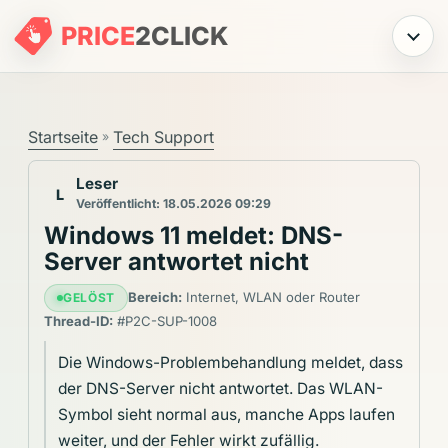
PRICE
2
CLICK
Menü
Startseite
Tech Support
»
Leser
L
Veröffentlicht: 18.05.2026 09:29
Windows 11 meldet: DNS-
Server antwortet nicht
Bereich:
Internet, WLAN oder Router
GELÖST
Thread-ID:
#P2C-SUP-1008
Die Windows-Problembehandlung meldet, dass
der DNS-Server nicht antwortet. Das WLAN-
Symbol sieht normal aus, manche Apps laufen
weiter, und der Fehler wirkt zufällig.