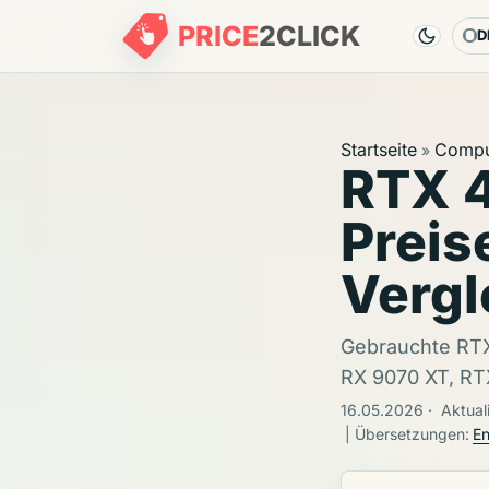
PRICE
2
CLICK
D
Sp
Startseite
Compu
»
RTX 4
Preis
Vergl
Gebrauchte RTX
RX 9070 XT, RT
16.05.2026
·
Aktual
| Übersetzungen:
En