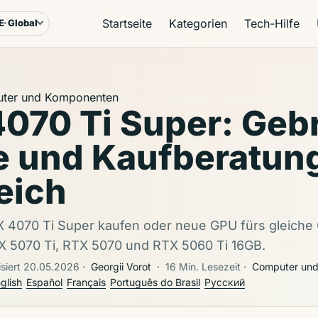
Startseite
Kategorien
Tech-Hilfe
E
Global
rache & Region
ter und Komponenten
070 Ti Super: Geb
e und Kaufberatun
eich
 4070 Ti Super kaufen oder neue GPU fürs gleiche G
X 5070 Ti, RTX 5070 und RTX 5060 Ti 16GB.
isiert 20.05.2026
·
Georgii Vorot
·
16 Min. Lesezeit
·
Computer un
glish
Español
Français
Português do Brasil
Русский