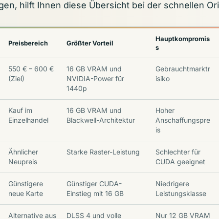
gen, hilft Ihnen diese Übersicht bei der schnellen Or
Hauptkompromis
Preisbereich
Größter Vorteil
s
550 € – 600 €
16 GB VRAM und
Gebrauchtmarktr
(Ziel)
NVIDIA-Power für
isiko
1440p
Kauf im
16 GB VRAM und
Hoher
Einzelhandel
Blackwell-Architektur
Anschaffungspre
is
Ähnlicher
Starke Raster-Leistung
Schlechter für
Neupreis
CUDA geeignet
Günstigere
Günstiger CUDA-
Niedrigere
neue Karte
Einstieg mit 16 GB
Leistungsklasse
Alternative aus
DLSS 4 und volle
Nur 12 GB VRAM