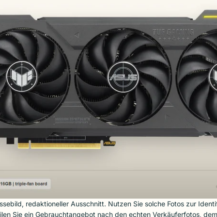
ssebild, redaktioneller Ausschnitt. Nutzen Sie solche Fotos zur Identi
ilen Sie ein Gebrauchtangebot nach den echten Verkäuferfotos, de