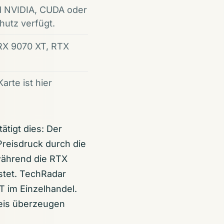
d NVIDIA, CUDA oder
utz verfügt.
 RX 9070 XT, RTX
arte ist hier
ätigt dies: Der
Preisdruck durch die
während die RTX
stet. TechRadar
T im Einzelhandel.
reis überzeugen