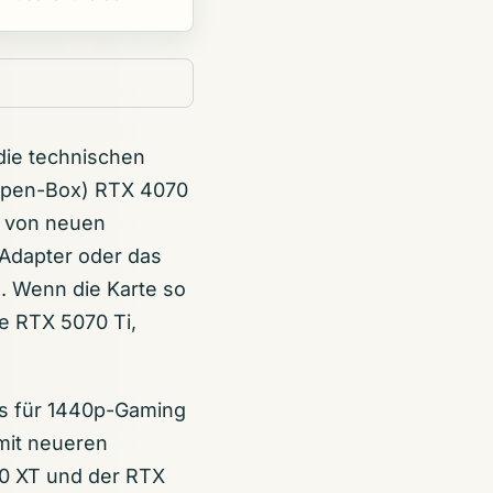
 die technischen
(Open-Box) RTX 4070
m von neuen
n-Adapter oder das
. Wenn die Karte so
te RTX 5070 Ti,
is für 1440p-Gaming
 mit neueren
70 XT und der RTX