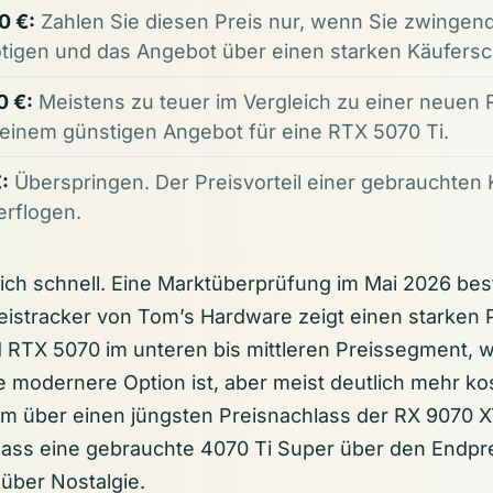
0 €:
Zahlen Sie diesen Preis nur, wenn Sie zwingen
igen und das Angebot über einen starken Käufersch
0 €:
Meistens zu teuer im Vergleich zu einer neuen
einem günstigen Angebot für eine RTX 5070 Ti.
:
Überspringen. Der Preisvorteil einer gebrauchten K
erflogen.
ich schnell. Eine Marktüberprüfung im Mai 2026 best
eistracker von Tom’s Hardware zeigt einen starken 
 RTX 5070 im unteren bis mittleren Preissegment, 
e modernere Option ist, aber meist deutlich mehr ko
m über einen jüngsten Preisnachlass der RX 9070 X
dass eine gebrauchte 4070 Ti Super über den Endp
über Nostalgie.