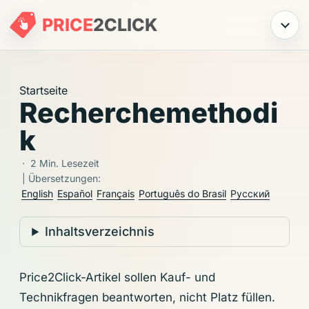
PRICE
2
CLICK
Menü
Startseite
Recherchemethodi
k
·
2 Min. Lesezeit
| Übersetzungen:
English
Español
Français
Português do Brasil
Русский
Inhaltsverzeichnis
Price2Click-Artikel sollen Kauf- und
Technikfragen beantworten, nicht Platz füllen.