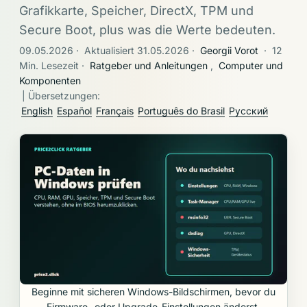
Grafikkarte, Speicher, DirectX, TPM und
Secure Boot, plus was die Werte bedeuten.
09.05.2026
·
Aktualisiert 31.05.2026
·
Georgii Vorot
·
12
Min. Lesezeit
·
Ratgeber und Anleitungen
,
Computer und
Komponenten
| Übersetzungen:
English
Español
Français
Português do Brasil
Русский
Beginne mit sicheren Windows-Bildschirmen, bevor du
Firmware- oder Upgrade-Einstellungen änderst.