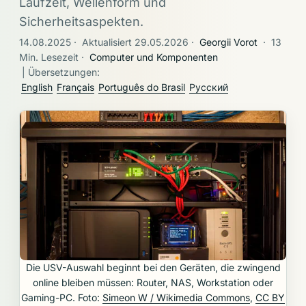
Laufzeit, Wellenform und
Sicherheitsaspekten.
14.08.2025
·
Aktualisiert 29.05.2026
·
Georgii Vorot
·
13
Min. Lesezeit
·
Computer und Komponenten
| Übersetzungen:
English
Français
Português do Brasil
Русский
Die USV-Auswahl beginnt bei den Geräten, die zwingend
online bleiben müssen: Router, NAS, Workstation oder
Gaming-PC. Foto:
Simeon W / Wikimedia Commons
,
CC BY