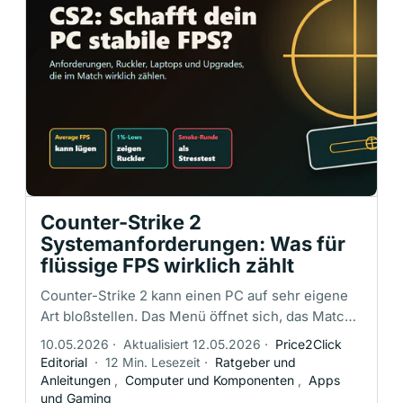
Counter-Strike 2
Systemanforderungen: Was für
flüssige FPS wirklich zählt
Counter-Strike 2 kann einen PC auf sehr eigene
Art bloßstellen. Das Menü öffnet sich, das Match
lädt, die erste Pistolenrunde fühlt sich gut an, und
10.05.2026
·
Aktualisiert 12.05.2026
·
Price2Click
dann kommen zwei …
Editorial
·
12 Min. Lesezeit
·
Ratgeber und
Anleitungen
,
Computer und Komponenten
,
Apps
und Gaming