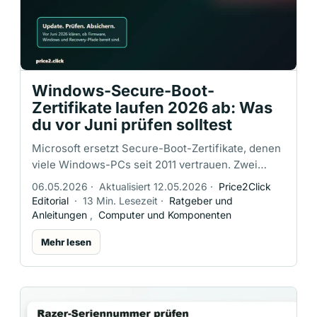
Windows-Secure-Boot-
Zertifikate laufen 2026 ab: Was
du vor Juni prüfen solltest
Microsoft ersetzt Secure-Boot-Zertifikate, denen
viele Windows-PCs seit 2011 vertrauen. Zwei
dieser alten Zertifizierungsstellen laufen ab Juni
06.05.2026
·
Aktualisiert 12.05.2026
·
Price2Click
2026 aus, das …
Editorial
·
13 Min. Lesezeit
·
Ratgeber und
Anleitungen
,
Computer und Komponenten
Mehr lesen