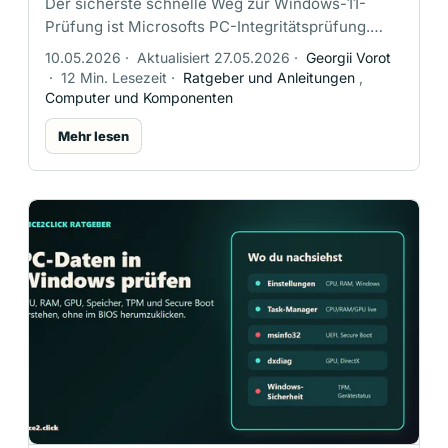
Der sicherste schnelle Weg zur Windows-11-
Prüfung ist Microsofts PC-Integritätsprüfung.
Danach reichen zwei eingebaute Windows-
10.05.2026
·
Aktualisiert 27.05.2026
·
Georgii Vorot
Ansichten: tpm.msc für TPM 2.0 und msinfo32 …
·
12 Min. Lesezeit
·
Ratgeber und Anleitungen
,
Computer und Komponenten
Mehr lesen