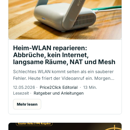
Heim-WLAN reparieren:
Abbrüche, kein Internet,
langsame Räume, NAT und Mesh
Schlechtes WLAN kommt selten als ein sauberer
Fehler. Heute friert der Videoanruf ein. Morgen
meldet der Laptop “verbunden, kein Internet”. Die
12.05.2026
·
Price2Click Editorial
·
13 Min.
Konsole zeigt striktes …
Lesezeit
·
Ratgeber und Anleitungen
Mehr lesen