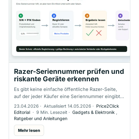
Razer-Seriennummer prüfen und
riskante Geräte erkennen
Es gibt keine einfache öffentliche Razer-Seite,
auf der jeder Käufer eine Seriennummer eingibt
und ein sauberes Urteil “echt” oder “gefälscht”
23.04.2026
·
Aktualisiert 14.05.2026
·
Price2Click
bekommt. Der offizielle Weg …
Editorial
·
9 Min. Lesezeit
·
Gadgets & Elektronik
,
Ratgeber und Anleitungen
Mehr lesen