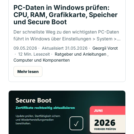
PC-Daten in Windows prüfen:
CPU, RAM, Grafikkarte, Speicher
und Secure Boot
Der schnellste Weg zu den wichtigsten PC-Daten
führt in Windows über Einstellungen > System >
Info. Dort stehen Prozessor, installierter
09.05.2026
·
Aktualisiert 31.05.2026
·
Georgii Vorot
Arbeitsspeicher, Systemtyp und …
·
12 Min. Lesezeit
·
Ratgeber und Anleitungen
,
Computer und Komponenten
Mehr lesen