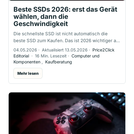
Beste SSDs 2026: erst das Gerät
wählen, dann die
Geschwindigkeit
Die schnellste SSD ist nicht automatisch die
beste SSD zum Kaufen. Das ist 2026 wichtiger als
noch vor einem Jahr. SSD-Preise springen
04.05.2026
·
Aktualisiert 13.05.2026
·
Price2Click
stärker, Crucials Rückzug aus dem …
Editorial
·
16 Min. Lesezeit
·
Computer und
Komponenten
,
Kaufberatung
Mehr lesen