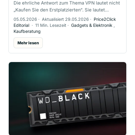
Die ehrliche Antwort zum Thema VPN lautet nicht
„Kaufen Sie den Erstplatzierten“. Sie lautet
vielmehr: Kaufen Sie den Dienst, der zu Ihrer
05.05.2026
·
Aktualisiert 29.05.2026
·
Price2Click
Aufgabe passt, und nutzen Sie …
Editorial
·
11 Min. Lesezeit
·
Gadgets & Elektronik
,
Kaufberatung
Mehr lesen