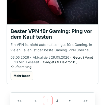
Bester VPN für Gaming: Ping vor
dem Kauf testen
Ein VPN ist nicht automatisch gut fürs Gaming. In
vielen Fällen ist der beste Gaming-VPN überhaupt
kein VPN: Eine Kabelverbindung (Ethernet), ein
03.05.2026
·
Aktualisiert 29.05.2026
·
Georgii Vorot
naher Gameserver, …
·
10 Min. Lesezeit
·
Gadgets & Elektronik
,
Kaufberatung
Mehr lesen
««
«
1
2
»
»»