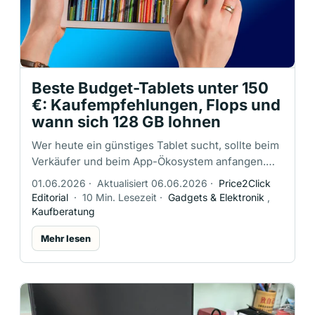
Beste Budget-Tablets unter 150
€: Kaufempfehlungen, Flops und
wann sich 128 GB lohnen
Wer heute ein günstiges Tablet sucht, sollte beim
Verkäufer und beim App-Ökosystem anfangen.
Unter 150 € kann ein zuverlässiges 64-GB-Tablet
01.06.2026
·
Aktualisiert 06.06.2026
·
Price2Click
mit microSD-Erweiterung ein …
Editorial
·
10 Min. Lesezeit
·
Gadgets & Elektronik
,
Kaufberatung
Mehr lesen