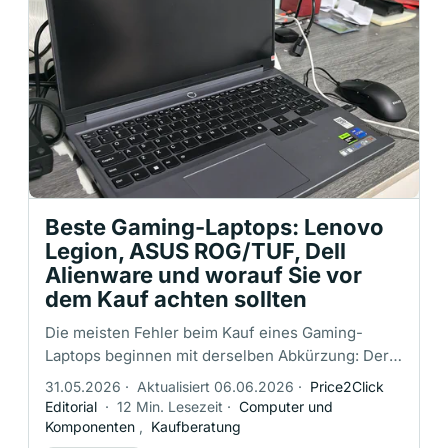
Beste Gaming-Laptops: Lenovo
Legion, ASUS ROG/TUF, Dell
Alienware und worauf Sie vor
dem Kauf achten sollten
Die meisten Fehler beim Kauf eines Gaming-
Laptops beginnen mit derselben Abkürzung: Der
Käufer vergleicht Marken und GPU-
31.05.2026
·
Aktualisiert 06.06.2026
·
Price2Click
Bezeichnungen, lässt aber die genaue Kühlung,
Editorial
·
12 Min. Lesezeit
·
Computer und
die …
Komponenten
,
Kaufberatung