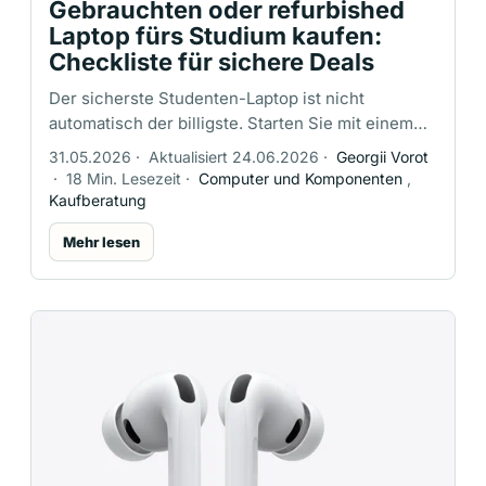
Gebrauchten oder refurbished
Laptop fürs Studium kaufen:
Checkliste für sichere Deals
Der sicherste Studenten-Laptop ist nicht
automatisch der billigste. Starten Sie mit einem
neuen Angebot, einem Open-Box-Gerät oder
31.05.2026
·
Aktualisiert 24.06.2026
·
Georgii Vorot
einem seriös refurbished …
·
18 Min. Lesezeit
·
Computer und Komponenten
,
Kaufberatung
Mehr lesen