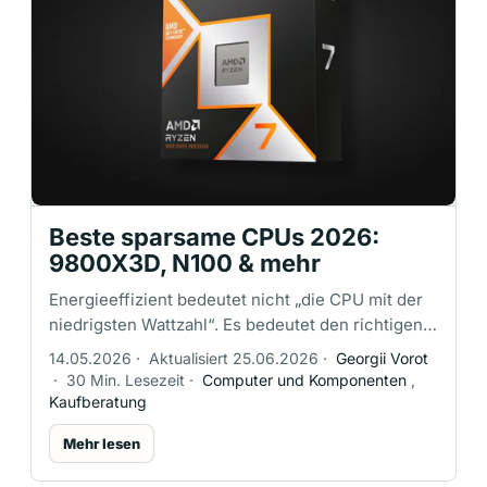
Beste sparsame CPUs 2026:
9800X3D, N100 & mehr
Energieeffizient bedeutet nicht „die CPU mit der
niedrigsten Wattzahl“. Es bedeutet den richtigen
Prozessor für die Art und Weise, wie dein PC
14.05.2026
·
Aktualisiert 25.06.2026
·
Georgii Vorot
tatsächlich genutzt wird: …
·
30 Min. Lesezeit
·
Computer und Komponenten
,
Kaufberatung
Mehr lesen