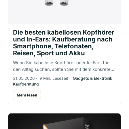
Die besten kabellosen Kopfhörer
und In-Ears: Kaufberatung nach
Smartphone, Telefonaten,
Reisen, Sport und Akku
Wenn Sie kabellose Kopfhörer oder In-Ears für
den Alltag suchen, sollten Sie mit dem konkreten
Einsatzzweck beginnen, nicht mit einer
31.05.2026
·
9 Min. Lesezeit
·
Gadgets & Elektronik
,
bestimmten Marke. Die richtige Wahl …
Kaufberatung
Mehr lesen