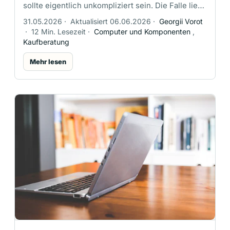
sollte eigentlich unkompliziert sein. Die Falle liegt
darin, dass eine Karte in einem einfachen
31.05.2026
·
Aktualisiert 06.06.2026
·
Georgii Vorot
Benchmark-Diagramm gut …
·
12 Min. Lesezeit
·
Computer und Komponenten
,
Kaufberatung
Mehr lesen