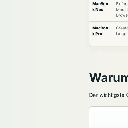
MacBoo
Einfac
k Neo
Mac, S
Brows
MacBoo
Creato
k Pro
lange
Warum 
Der wichtigste 