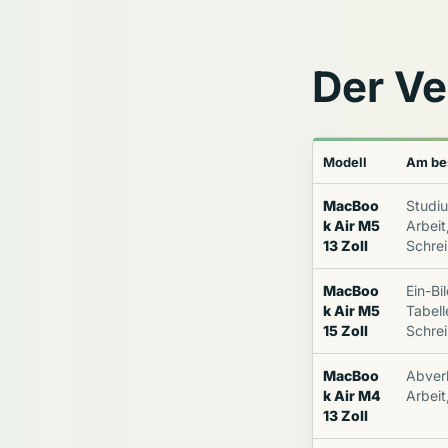
Der Ver
Modell
Am bes
MacBoo
Studiu
k Air M5
Arbeit
13 Zoll
Schre
MacBoo
Ein-Bi
k Air M5
Tabell
15 Zoll
Schre
MacBoo
Abverk
k Air M4
Arbeit
13 Zoll