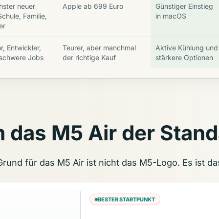
hster neuer
Apple ab 699 Euro
Günstiger Einstieg
chule, Familie,
in macOS
er
r, Entwickler,
Teurer, aber manchmal
Aktive Kühlung und
 schwere Jobs
der richtige Kauf
stärkere Optionen
das M5 Air der Standa
Grund für das M5 Air ist nicht das M5-Logo. Es ist 
BESTER STARTPUNKT