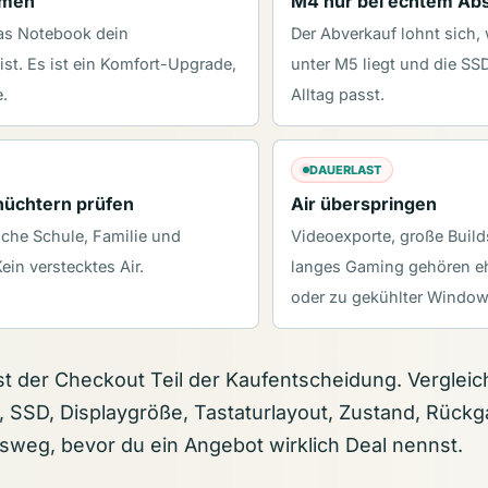
hmen
M4 nur bei echtem Ab
as Notebook dein
Der Abverkauf lohnt sich, 
st. Es ist ein Komfort-Upgrade,
unter M5 liegt und die S
.
Alltag passt.
DAUERLAST
üchtern prüfen
Air überspringen
ache Schule, Familie und
Videoexporte, große Builds
in verstecktes Air.
langes Gaming gehören e
oder zu gekühlter Windo
t der Checkout Teil der Kaufentscheidung. Vergleic
, SSD, Displaygröße, Tastaturlayout, Zustand, Rückg
weg, bevor du ein Angebot wirklich Deal nennst.