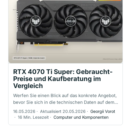
RTX 4070 Ti Super: Gebraucht-
Preise und Kaufberatung im
Vergleich
Werfen Sie einen Blick auf das konkrete Angebot,
bevor Sie sich in die technischen Daten auf dem
Papier verlieben. Eine gebrauchte oder geöffnete
16.05.2026
·
Aktualisiert 20.05.2026
·
Georgii Vorot
(Open-Box) RTX 4070 Ti …
·
16 Min. Lesezeit
·
Computer und Komponenten