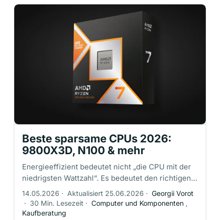
Beste sparsame CPUs 2026:
9800X3D, N100 & mehr
Energieeffizient bedeutet nicht „die CPU mit der
niedrigsten Wattzahl“. Es bedeutet den richtigen
Prozessor für die Art und Weise, wie dein PC
14.05.2026
·
Aktualisiert 25.06.2026
·
Georgii Vorot
tatsächlich genutzt wird: …
·
30 Min. Lesezeit
·
Computer und Komponenten
,
Kaufberatung