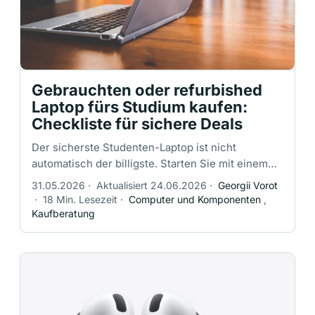
Gebrauchten oder refurbished
Laptop fürs Studium kaufen:
Checkliste für sichere Deals
Der sicherste Studenten-Laptop ist nicht
automatisch der billigste. Starten Sie mit einem
neuen Angebot, einem Open-Box-Gerät oder
31.05.2026
·
Aktualisiert 24.06.2026
·
Georgii Vorot
einem seriös refurbished …
·
18 Min. Lesezeit
·
Computer und Komponenten
,
Kaufberatung