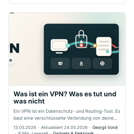
Was ist ein VPN? Was es tut und
was nicht
Ein VPN ist ein Datenschutz- und Routing-Tool. Es
baut eine verschlüsselte Verbindung von deinem
Gerät zu einem VPN-Server auf und leitet dann
13.05.2026
·
Aktualisiert 24.05.2026
·
Georgii Vorot
deinen Internettraffic von …
·
8 Min. Lesezeit
·
Gadgets & Elektronik