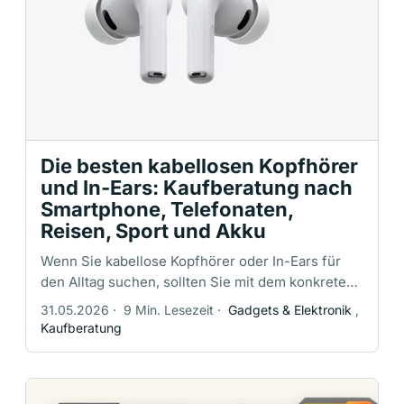
Die besten kabellosen Kopfhörer
und In-Ears: Kaufberatung nach
Smartphone, Telefonaten,
Reisen, Sport und Akku
Wenn Sie kabellose Kopfhörer oder In-Ears für
den Alltag suchen, sollten Sie mit dem konkreten
Einsatzzweck beginnen, nicht mit einer
31.05.2026
·
9 Min. Lesezeit
·
Gadgets & Elektronik
,
bestimmten Marke. Die richtige Wahl …
Kaufberatung